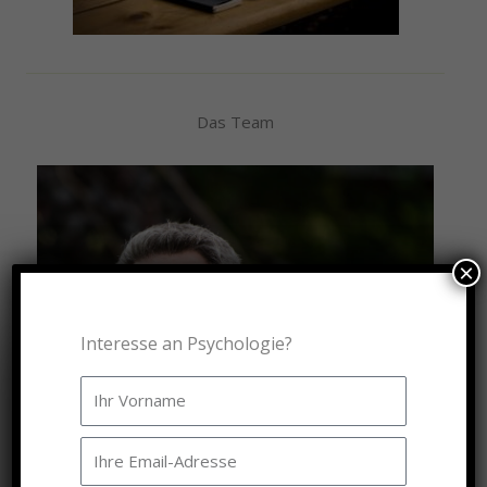
Das Team
×
Interesse an Psychologie?
Name
E-
Mail