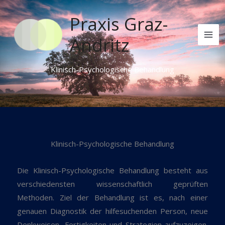
Skip
Praxis Graz-
to
content
Andritz
Klinisch-Psychologische Behandlung
Klinisch-Psychologische Behandlung
Die Klinisch-Psychologische Behandlung besteht aus
verschiedensten wissenschaftlich geprüften
Methoden. Ziel der Behandlung ist es, nach einer
genauen Diagnostik der hilfesuchenden Person, neue
Denkweisen, Fertigkeiten und Strategien aufzuzeigen.